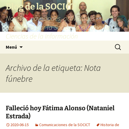
Blog de la SOCICT
Noticias, novedades, actividades
realizadas por la Sociedad cubana de
Ciencias de la Información
Saltar
Buscar:
Menú
al
contenido
Archivo de la etiqueta: Nota
fúnebre
Falleció hoy Fátima Alonso (Nataniel
Estrada)
2020-06-15
Comunicaciones de la SOCICT
Historia de