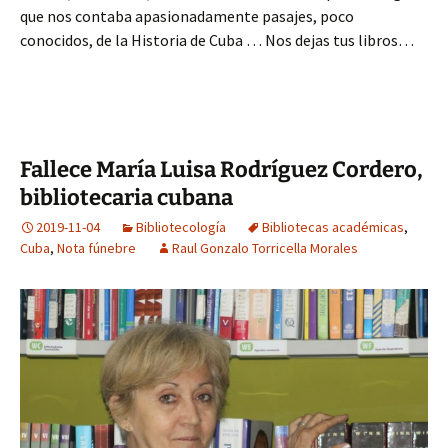
que nos contaba apasionadamente pasajes, poco
conocidos, de la Historia de Cuba … Nos dejas tus libros…
Fallece María Luisa Rodríguez Cordero,
bibliotecaria cubana
2019-11-04
Bibliotecología
Bibliotecas académicas
,
Cuba
,
Nota fúnebre
Raul Gonzalo Torricella Morales