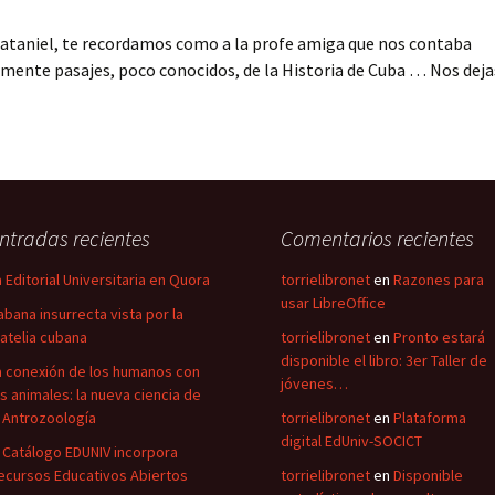
Nataniel, te recordamos como a la profe amiga que nos contaba
ente pasajes, poco conocidos, de la Historia de Cuba … Nos deja
ntradas recientes
Comentarios recientes
a Editorial Universitaria en Quora
torrielibronet
en
Razones para
usar LibreOffice
abana insurrecta vista por la
ilatelia cubana
torrielibronet
en
Pronto estará
disponible el libro: 3er Taller de
a conexión de los humanos con
jóvenes…
os animales: la nueva ciencia de
a Antrozoología
torrielibronet
en
Plataforma
digital EdUniv-SOCICT
l Catálogo EDUNIV incorpora
ecursos Educativos Abiertos
torrielibronet
en
Disponible