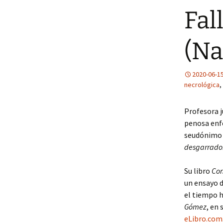
del Ministerio de
Fal
Educación Superior
(Na
2020-06-1
necrológica
,
Profesora j
penosa enf
seudónimo q
desgarrado
Su libro
Con
un ensayo d
el tiempo h
Gómez
, en
eLibro.com