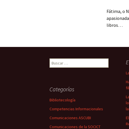
Fátima, o 
apasionadam
libros…
Buscar:
E
L
H
f
Categorías
L
Bibliotecología
l
Competencias Informacionales
l
Comunicaciones ASCUBI
E
R
Comunicaciones de la SOCICT