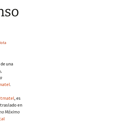
nso
Nota
 de una
,
a
tmatel
.
Citmatel
, es
 traslado en
imo Máximo
tal