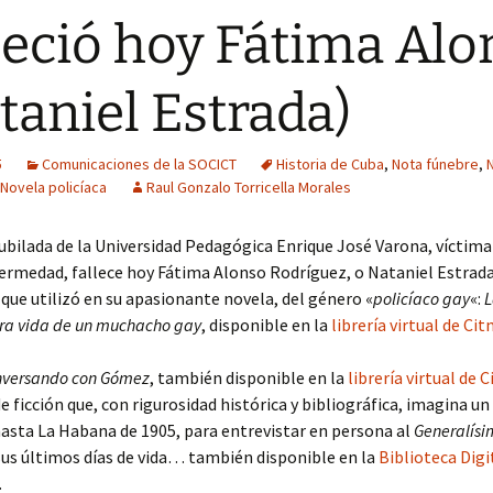
leció hoy Fátima Alo
taniel Estrada)
5
Comunicaciones de la SOCICT
Historia de Cuba
,
Nota fúnebre
,
Novela policíaca
Raul Gonzalo Torricella Morales
ubilada de la Universidad Pedagógica Enrique José Varona, víctima
ermedad, fallece hoy Fátima Alonso Rodríguez, o Nataniel Estrada
ue utilizó en su apasionante novela, del género «
policíaco gay
«:
L
ra vida de un muchacho gay
, disponible en la
librería virtual de Ci
versando con Gómez
, también disponible en la
librería virtual de 
e ficción que, con rigurosidad histórica y bibliográfica, imagina un
asta La Habana de 1905, para entrevistar en persona al
Generalís
 sus últimos días de vida… también disponible en la
Biblioteca Digi
.