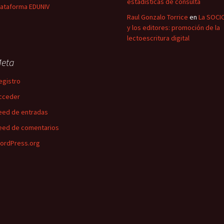
estadísticas de consulta
lataforma EDUNIV
Raul Gonzalo Torrice
en
La SOCI
y los editores: promoción de la
lectoescritura digital
eta
egistro
cceder
eed de entradas
eed de comentarios
ordPress.org