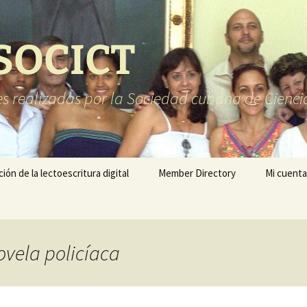
 SOCICT
es realizadas por la Sociedad cubana de Cienci
ón de la lectoescritura digital
Member Directory
Mi cuenta
ovela policíaca