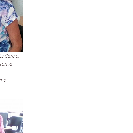
és García,
ron la
omo