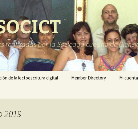
 SOCICT
es realizadas por la Sociedad cubana de Cienci
ón de la lectoescritura digital
Member Directory
Mi cuenta
o 2019