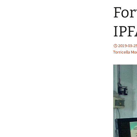
del Ministerio de
For
Educación Superior
IP
2019-03-2
Torricella Mo