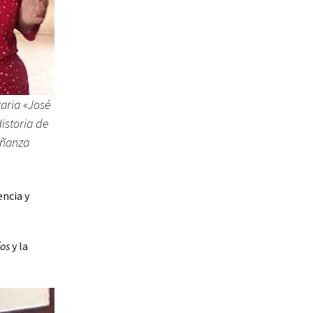
taria «José
istoria de
eñanza
encia y
íos
y la