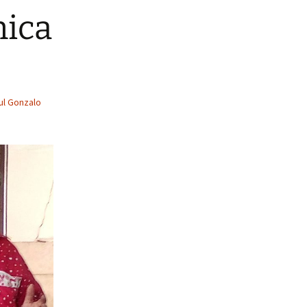
nica
ul Gonzalo