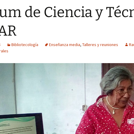
um de Ciencia y Téc
FAR
5
Bibliotecología
Enseñanza media
,
Talleres y reuniones
Ra
rales