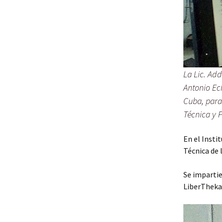
La Lic. Add
Antonio Ec
Cuba, para
Técnica y P
En el Insti
Técnica de 
Se imparti
LiberTheka: