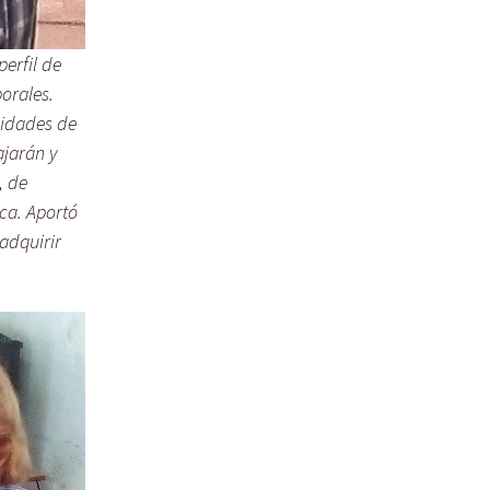
erfil de
borales.
sidades de
ajarán y
, de
ica. Aportó
adquirir