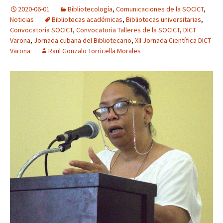
2020-06-01
Bibliotecología
,
Comunicaciones de la SOCICT
,
Noticias
Bibliotecas académicas
,
Bibliotecas universitarias
,
Convocatoria SOCICT
,
Convocatoria Talleres de la SOCICT
,
DICT
Varona
,
Jornada cubana del Bibliotecario
,
XII Jornada Científica DICT
Varona
Raul Gonzalo Torricella Morales