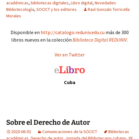
académicas
,
bibliotecas digitales
,
Libro digital
,
Novedades
Bibliotecología
,
SOCICT y los editores
Raul Gonzalo Torricella
Morales
Disponible en
http://catalogo.reduniv.edu.cu
más de 300
libros nuevos en la colección
Biblioteca Digital REDUNIV
.
Ver en Twitter
Cuba
Sobre el Derecho de Autor
2020-06-02
Comunicaciones de la SOCICT
Bibliotecas
académicas
,
Derecho de autor
,
Jornada del Bibliotecario cubano
,
XII