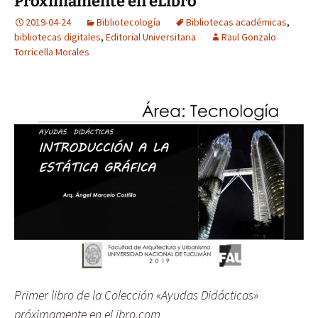
Próximamente en eLibro
2019-04-24
Bibliotecología
Bibliotecas académicas
,
bibliotecas digitales
,
Editorial Universitaria
Raul Gonzalo
Torricella Morales
Primer libro de la Colección «Ayudas Didácticas»
próximamente en eLibro.com