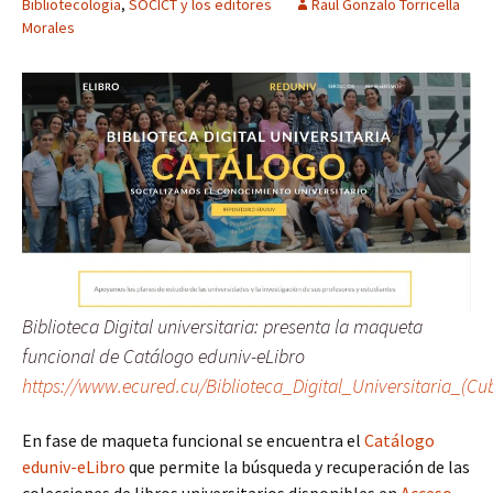
Bibliotecología
,
SOCICT y los editores
Raul Gonzalo Torricella
Morales
Biblioteca Digital universitaria: presenta la maqueta
funcional de Catálogo eduniv-eLibro
https://www.ecured.cu/Biblioteca_Digital_Universitaria_(
En fase de maqueta funcional se encuentra el
Catálogo
eduniv-eLibro
que permite la búsqueda y recuperación de las
colecciones de libros universitarios disponibles en
Acceso