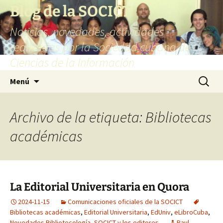
Saltar
Blog de la SOCICT
al
Noticias, novedades, actividades
contenido
realizadas por la Sociedad cubana de
Ciencias de la Información
Buscar:
Menú
Archivo de la etiqueta: Bibliotecas
académicas
La Editorial Universitaria en Quora
2024-11-15
Comunicaciones oficiales de la SOCICT
Bibliotecas académicas
,
Editorial Universitaria
,
EdUniv
,
eLibroCuba
,
Novedades Bibliotecología
,
SOCICT y los editores
Raul