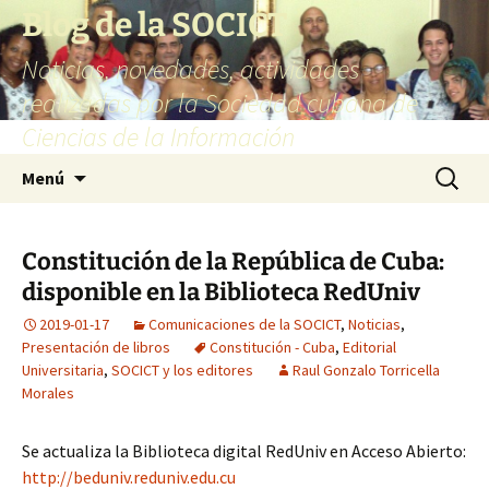
Saltar
Blog de la SOCICT
al
Noticias, novedades, actividades
contenido
realizadas por la Sociedad cubana de
Ciencias de la Información
Buscar:
Menú
Constitución de la República de Cuba:
disponible en la Biblioteca RedUniv
2019-01-17
Comunicaciones de la SOCICT
,
Noticias
,
Presentación de libros
Constitución - Cuba
,
Editorial
Universitaria
,
SOCICT y los editores
Raul Gonzalo Torricella
Morales
Se actualiza la Biblioteca digital RedUniv en Acceso Abierto:
http://beduniv.reduniv.edu.cu