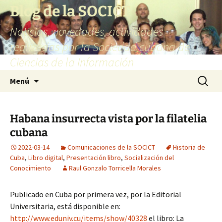
Saltar
Blog de la SOCICT
al
Noticias, novedades, actividades
contenido
realizadas por la Sociedad cubana de
Ciencias de la Información
Buscar:
Menú
Habana insurrecta vista por la filatelia
cubana
2022-03-14
Comunicaciones de la SOCICT
Historia de
Cuba
,
Libro digital
,
Presentación libro
,
Socialización del
Conocimiento
Raul Gonzalo Torricella Morales
Publicado en Cuba por primera vez, por la Editorial
Universitaria, está disponible en:
http://www.eduniv.cu/items/show/40328
el libro: La