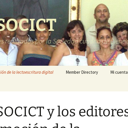
 SOCICT
es realizadas por la Sociedad cubana de Cienci
ón de la lectoescritura digital
Member Directory
Mi cuenta
SOCICT y los editores