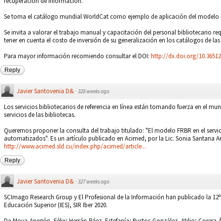
recuperación de información.
Se toma el catálogo mundial WorldCat como ejemplo de aplicación del modelo
Se invita a valorar el trabajo manual y capacitación del personal bibliotecario
tener en cuenta el costo de inversión de su generalización en los catálogos de las 
Para mayor información recomiendo consultar el DOI:
http://dx.doi.org/10.36512
Reply
Javier Santovenia D&
·
328 weeks ago
Los servicios bibliotecarios de referencia en línea están tomando fuerza en el mu
servicios de las bibliotecas.
Queremos proponer la consulta del trabajo titulado: "El modelo FRBR en el servi
automatizados". Es un artículo publicado en Acimed, por la Lic. Sonia Santana Ar
http://www.acimed.sld.cu/index.php/acimed/article...
Reply
Javier Santovenia D&
·
327 weeks ago
SCImago Research Group y El Profesional de la Información han publicado la 12ª
Educación Superior (IES), SIR Iber 2020.
De-Moya-Anegón, Félix; Herrán-Páez, Estefanía; Bustos-González, Atilio; Corera-