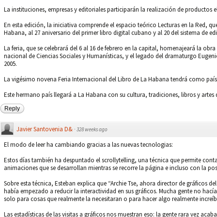
La instituciones, empresas y editoriales participarán la realización de productos 
En esta edición, la iniciativa comprende el espacio teórico Lecturas en la Red, q
Habana, al 27 aniversario del primer libro digital cubano y al 20 del sistema de edic
La feria, que se celebrará del 6 al 16 de febrero en la capital, homenajeará la ob
nacional de Ciencias Sociales y Humanísticas, y el legado del dramaturgo Euge
2005.
La vigésimo novena Feria Internacional del Libro de La Habana tendrá como país 
Este hermano país llegará a La Habana con su cultura, tradiciones, libros y artes 
Reply
Javier Santovenia D&
·
328 weeks ago
El modo de leer ha cambiando gracias a las nuevas tecnologias:
Estos días también ha despuntado el scrollytelling, una técnica que permite conta
animaciones que se desarrollan mientras se recorre la página e incluso con la posi
Sobre esta técnica, Esteban explica que “Archie Tse, ahora director de gráficos
había empezado a reducir la interactividad en sus gráficos. Mucha gente no hacía 
solo para cosas que realmente la necesitaran o para hacer algo realmente increíbl
Las estadísticas de las visitas a gráficos nos muestran eso: la gente rara vez ac