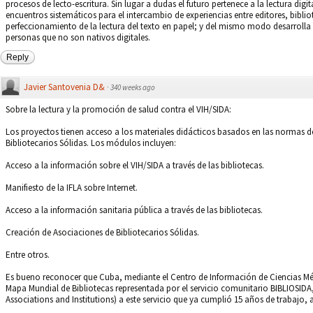
procesos de lecto-escritura. Sin lugar a dudas el futuro pertenece a la lectura digi
encuentros sistemáticos para el intercambio de experiencias entre editores, bibliot
perfeccionamiento de la lectura del texto en papel; y del mismo modo desarrol
personas que no son nativos digitales.
Reply
Javier Santovenia D&
·
340 weeks ago
Sobre la lectura y la promoción de salud contra el VIH/SIDA:
Los proyectos tienen acceso a los materiales didácticos basados en las normas d
Bibliotecarios Sólidas. Los módulos incluyen:
Acceso a la información sobre el VIH/SIDA a través de las bibliotecas.
Manifiesto de la IFLA sobre Internet.
Acceso a la información sanitaria pública a través de las bibliotecas.
Creación de Asociaciones de Bibliotecarios Sólidas.
Entre otros.
Es bueno reconocer que Cuba, mediante el Centro de Información de Ciencias Méd
Mapa Mundial de Bibliotecas representada por el servicio comunitario BIBLIOSIDA,
Associations and Institutions) a este servicio que ya cumplió 15 años de traba