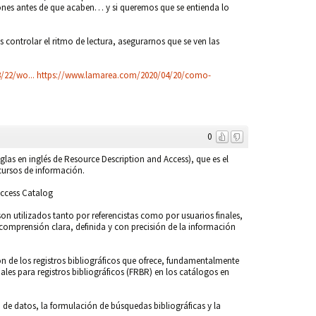
ones antes de que acaben… y si queremos que se entienda lo
s controlar el ritmo de lectura, asegurarnos que se ven las
/22/wo...
https://www.lamarea.com/2020/04/20/como-
0
iglas en inglés de Resource Description and Access), que es el
cursos de información.
Access Catalog
 utilizados tanto por referencistas como por usuarios finales,
a comprensión clara, definida y con precisión de la información
ón de los registros bibliográficos que ofrece, fundamentalmente
ales para registros bibliográficos (FRBR) en los catálogos en
o de datos, la formulación de búsquedas bibliográficas y la