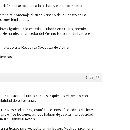
electrónicos asociados a la lectura y el conocimiento.
ue rendirá homenaje al 70 aniversario de la Unesco en La
iones territoriales.
ra investigativa de la ensayista cubana Ana Cairo, premio
nio Hernández, merecedor del Premio Nacional de Teatro en
invitado a la República Socialista de Vietnam.
diversas.
0
r una historia al ritmo que desee quien esté leyendo con
bilidad de volver atrás.
 del The New York Times, contó hace unos años cómo el Times
clic en los botones, así que habían dejado la interactividad
e si pulsabas el botón.
aba un artículo, rara vez pulsa en un botón. Muchos hacen una