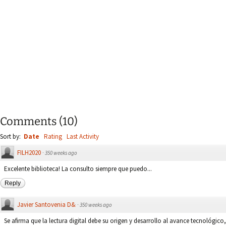
Comments
(
10
)
Sort by:
Date
Rating
Last Activity
FILH2020
·
350 weeks ago
Excelente biblioteca! La consulto siempre que puedo...
Reply
Javier Santovenia D&
·
350 weeks ago
Se afirma que la lectura digital debe su origen y desarrollo al avance tecnológico