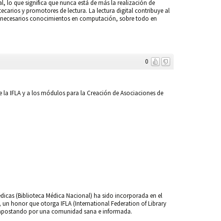
tal, lo que significa que nunca está de más la realización de
ecarios y promotores de lectura. La lectura digital contribuye al
la necesarios conocimientos en computación, sobre todo en
0
e la IFLA y a los módulos para la Creación de Asociaciones de
icas (Biblioteca Médica Nacional) ha sido incorporada en el
 un honor que otorga IFLA (International Federation of Library
jo, apostando por una comunidad sana e informada.