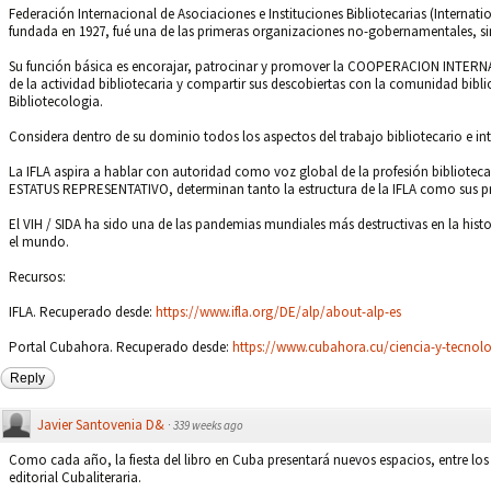
Federación Internacional de Asociaciones e Instituciones Bibliotecarias (Internatio
fundada en 1927, fué una de las primeras organizaciones no-gobernamentales, sin 
Su función básica es encorajar, patrocinar y promover la COOPERACION INTERN
de la actividad bibliotecaria y compartir sus descobiertas con la comunidad bibl
Bibliotecologia.
Considera dentro de su dominio todos los aspectos del trabajo bibliotecario e int
La IFLA aspira a hablar con autoridad como voz global de la profesión biblioteca
ESTATUS REPRESENTATIVO, determinan tanto la estructura de la IFLA como sus p
El VIH / SIDA ha sido una de las pandemias mundiales más destructivas en la his
el mundo.
Recursos:
IFLA. Recuperado desde:
https://www.ifla.org/DE/alp/about-alp-es
Portal Cubahora. Recuperado desde:
https://www.cubahora.cu/ciencia-y-tecnolog
Reply
Javier Santovenia D&
·
339 weeks ago
Como cada año, la fiesta del libro en Cuba presentará nuevos espacios, entre los
editorial Cubaliteraria.