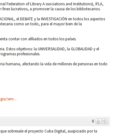
nal Federation of Library A ssociations and Institutions), IFLA,
fines lucrativos, a promover la causa de los bibliotecarios.
ACIONAL, el DEBATE y la INVESTIGACIÓN en todos los aspectos
iotecaria como un todo, para el mayor bien de la
enta contar con afiliados en todos los países.
ria. Estos objetivos: la UNIVERSALIDAD, la GLOBALIDAD y el
rogramas profesionales.
toria humana, afectando la vida de millones de personas en todo
ia/serv...
0
 que sobresale el proyecto Cuba Digital, auspiciado por la