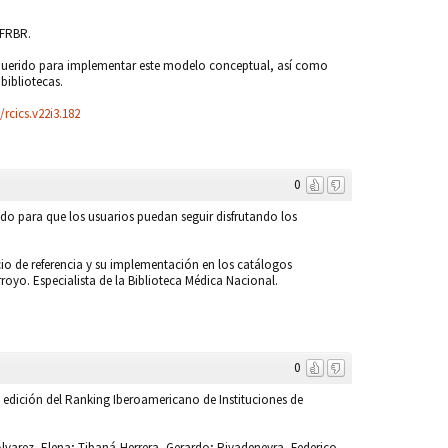
 FRBR.
 requerido para implementar este modelo conceptual, así como
bibliotecas.
/rcics.v22i3.182
0
ndo para que los usuarios puedan seguir disfrutando los
cio de referencia y su implementación en los catálogos
royo. Especialista de la Biblioteca Médica Nacional.
0
 edición del Ranking Iberoamericano de Instituciones de
Álvarez, Elena; Tibaná-Herrera, Gerardo; Rivadeneyra, Federico