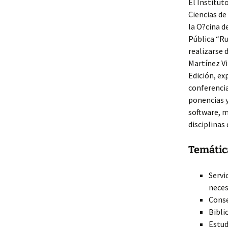
El Institut
Ciencias de
la O?cina d
Pública “Ru
realizarse 
Martínez Vi
Edición, ex
conferenci
ponencias y
software, m
disciplinas
Temátic
Servi
neces
Conse
Bibli
Estud