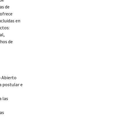
cas de
 ofrece
ncluidas en
ctos:
al,
chos de
o Abierto
a postular e
a las
tas