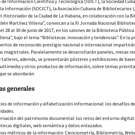
o de Información Científica y Tecnológica (IDICT), la Sociedad Cub
 la Información (SOCICT), la Asociación Cubana de Bibliotecarios (
el Historiador de la Ciudad de La Habana, en colaboración con la B
bén Martínez Villena”, convocan a la XI Jornada Nacional Bibliotec
del 28 al 30 de junio de 2017, en los salones de la Biblioteca Públic
llena”, bajo el lema “Bibliotecas: innovación y tendencias”. En la 
pertos de reconocido prestigio nacional e internacional impartirá
as magistrales. Paralelamente se desarrollarán paneles, mesas re
 talleres, además, se presentarán pósteres y exhibiciones de base
ultimedia y otros productos de información, sobre temas prioritar
 que se abordarán.
as generales
cios de información y alfabetización informacional: los desafíos de
idades.
rvación del patrimonio documental: los retos del entorno digital.
otecas digitales, web semántica y datos enlazados.
ios métricos de la información: Cienciometría, Bibliometría, Web