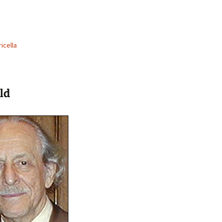
icella
eld