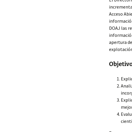
incrementar 
Acceso Abie
información
DOAJ las re
información
apertura de
explotación
Objetivo
Expli
Anali
incor
Expli
mejor
Evalu
cient