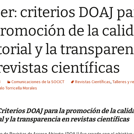
ler: criterios DOAJ pa
promoción de la cali
torial y la transparen
revistas científicas
8
Comunicaciones de la SOCICT
Revistas Científicas
,
Talleres y r
lo Torricella Morales
Criterios DOAJ para la promoción de la calid
al y la transparencia en revistas científicas
io de Revistas de Acceso Abierto (DOAJ) fue creado con el objetivo