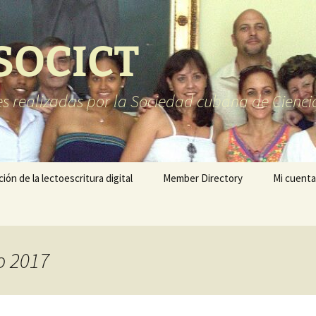
 SOCICT
es realizadas por la Sociedad cubana de Cienci
ón de la lectoescritura digital
Member Directory
Mi cuenta
o 2017