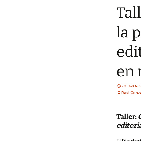
del Ministerio de
Tal
Educación Superior
la 
edi
en 
2017-03-0
Raul Gonza
Taller:
editori
El Director