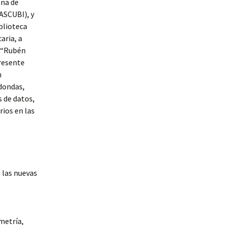
ana de
ASCUBI), y
iblioteca
aria, a
a “Rubén
presente
n
dondas,
s de datos,
ios en las
 las nuevas
metría,