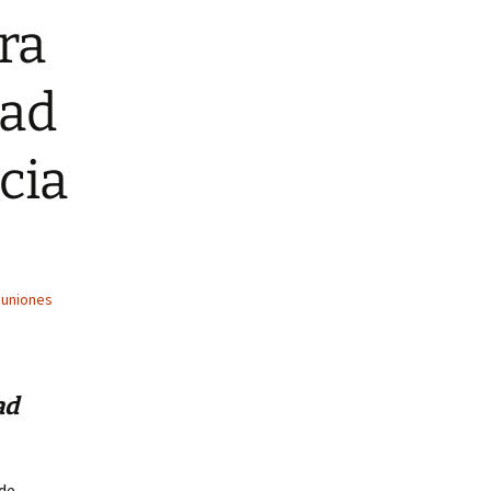
ra
dad
cia
euniones
ad
 de