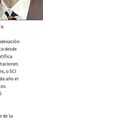
ra
indexación
nta desde
tífica.
itaciones
x, o SCI
ada año el
tos.
ó
 de la