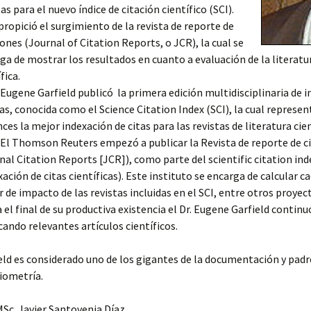
tas para el nuevo índice de citación científico (SCI).
propició el surgimiento de la revista de reporte de
iones (Journal of Citation Reports, o JCR), la cual se
ga de mostrar los resultados en cuanto a evaluación de la literatu
fica.
. Eugene Garfield publicó la primera edición multidisciplinaria de 
tas, conocida como el Science Citation Index (SCI), la cual represe
ces la mejor indexación de citas para las revistas de literatura cien
. El Thomson Reuters empezó a publicar la Revista de reporte de c
nal Citation Reports [JCR]), como parte del scientific citation inde
xación de citas científicas). Este instituto se encarga de calcular c
r de impacto de las revistas incluidas en el SCI, entre otros proyec
 el final de su productiva existencia el Dr. Eugene Garfield continu
cando relevantes artículos científicos.
eld es considerado uno de los gigantes de la documentación y padre
iometría.
MSc. Javier Santovenia Díaz