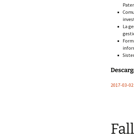
Paten
Comun
inves
La ge
gesti
Forma
infor
Siste
Descarga
2017-03-0
Fal