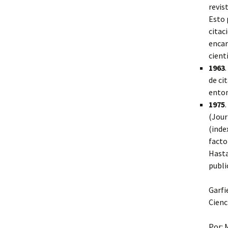
revis
Esto 
citac
encar
cientí
1963
de ci
enton
1975
(Jour
(inde
facto
Hasta
publi
Garfi
Cienc
Por: 