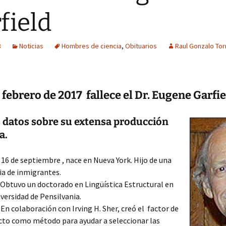
field
8
Noticias
Hombres de ciencia
,
Obituarios
Raul Gonzalo Torr
e febrero de 2017 fallece el Dr. Eugene Garfi
 datos sob
re su extensa producción
a.
16 de septiembre , nace en Nueva York. Hijo de una
ia de inmigrantes.
. Obtuvo un doctorado en Lingüística Estructural en
iversidad de Pensilvania.
En colaboración con Irving H. Sher, creó el factor de
to como método para ayudar a seleccionar las