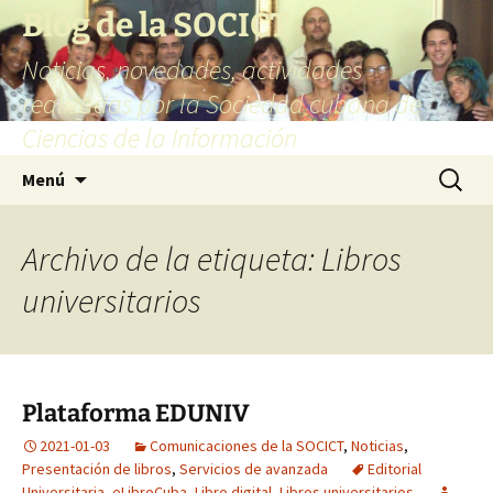
Saltar
Blog de la SOCICT
al
Noticias, novedades, actividades
contenido
realizadas por la Sociedad cubana de
Ciencias de la Información
Buscar:
Menú
Archivo de la etiqueta: Libros
universitarios
Plataforma EDUNIV
2021-01-03
Comunicaciones de la SOCICT
,
Noticias
,
Presentación de libros
,
Servicios de avanzada
Editorial
Universitaria
,
eLibroCuba
,
Libro digital
,
Libros universitarios