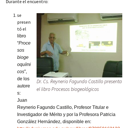
Durante el encuentro:
se
presen
tó el
libro
“
Proce
sos
bioge
oquími
cos
”,
de los
Dr. Cs. Reynerio Fagundo Castillo presenta
autore
el libro Procesos biogeológicos
s:
Juan
Reynerio Fagundo Castillo, Profesor Titular e
Investigador de Mérito y por la Profesora Patricia
González Hernández, disponible en: