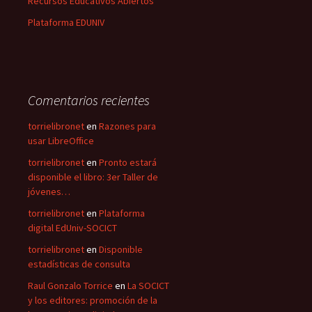
Recursos Educativos Abiertos
Plataforma EDUNIV
Comentarios recientes
torrielibronet
en
Razones para
usar LibreOffice
torrielibronet
en
Pronto estará
disponible el libro: 3er Taller de
jóvenes…
torrielibronet
en
Plataforma
digital EdUniv-SOCICT
torrielibronet
en
Disponible
estadísticas de consulta
Raul Gonzalo Torrice
en
La SOCICT
y los editores: promoción de la