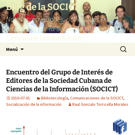
Blog de la SOCICT
Noticias, novedades, actividades
realizadas por la Sociedad cubana de
Ciencias de la Información
Saltar
Buscar:
Menú
al
contenido
Encuentro del Grupo de Interés de
Editores de la Sociedad Cubana de
Ciencias de la Información (SOCICT)
2016-07-01
Bibliotecología
,
Comunicaciones de la SOCICT
,
Socialización de la información
Raul Gonzalo Torricella Morales